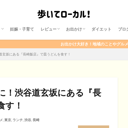
ク
妊娠・子育て
レビュー
お出かけ
ダイエット
ブロ
興味
映画
ゲーム日記（FF10)
東京
福島
山形
函館
ディズニー関連
その他
お出かけ大好き！地域のことやグルメなど、何でも
道玄坂にある『長崎飯店』で皿うどんを食す！
に！渋谷道玄坂にある『長
食す！
メ
,
東京
,
ランチ
,
渋谷
,
長崎