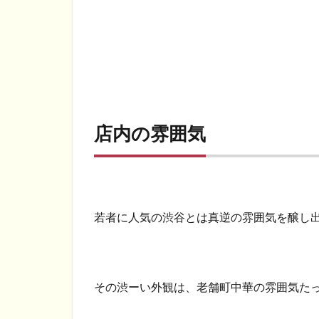
名
物！
皿う
どん
3
ア
ク
セ
店内の雰囲気
ス
若者に人気の渋谷とは真逆の雰囲気を醸し
その渋ーい外観は、老舗町中華の雰囲気た