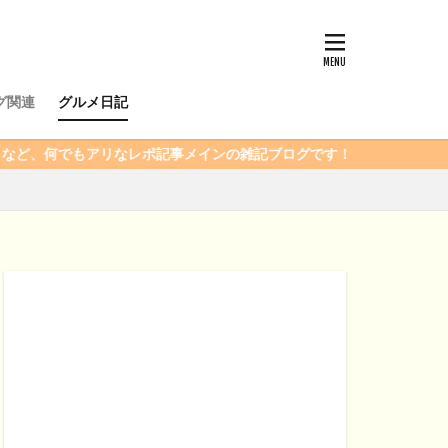
グ関連
グルメ日記
アリなレポ記事メインの雑記ブログです！