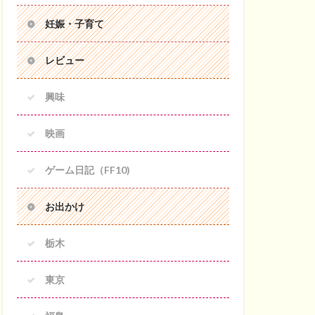
妊娠・子育て
レビュー
興味
映画
ゲーム日記（FF10)
お出かけ
栃木
東京