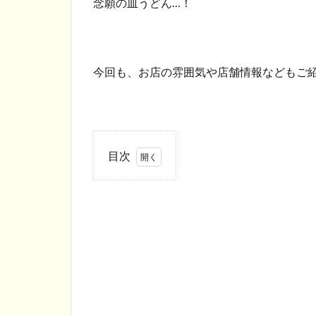
念願の皿うどん…！
今回も、お店の雰囲気や店舗情報などもご
目次
1
店
内
の
雰
囲
気
2
長崎