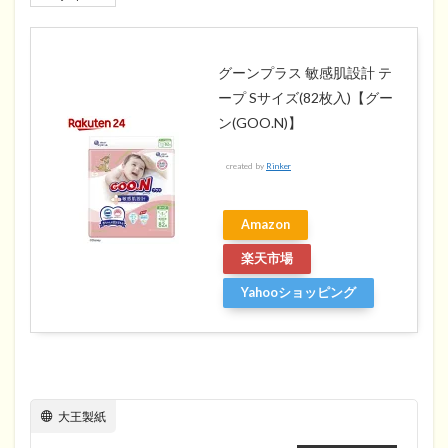
グーンプラス 敏感肌設計 テ
ープ Sサイズ(82枚入)【グー
ン(GOO.N)】
created by
Rinker
Amazon
楽天市場
Yahooショッピング
大王製紙