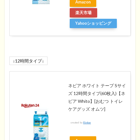
Amazon
楽天市場
Yahooショッピング
↓12時間タイプ↓
ネピア ホワイト テープ Sサイ
ズ 12時間タイプ(60枚入)【ネ
ピア Whito】[おむつ トイレ
ケアグッズ オムツ]
created by
Rinker