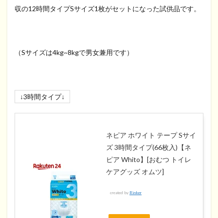
収の12時間タイプSサイズ1枚がセットになった試供品です。
（Sサイズは4kg~8kgで男女兼用です）
↓3時間タイプ↓
ネピア ホワイト テープ Sサイ
ズ 3時間タイプ(66枚入)【ネ
ピア Whito】[おむつ トイレ
ケアグッズ オムツ]
created by
Rinker