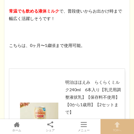
常温でも飲める液体ミルク
で、普段使いからお出かけ時まで
幅広く活躍しそうです！
こちらは、0ヶ月〜1歳頃まで使用可能。
明治ほほえみ らくらくミル
ク240ml 6本入り【乳児用調
整液状乳】【保存料不使用】
【0から1歳用】【2セットま
で】
created by
Rinker
ホーム
シェア
メニュー
TOPへ