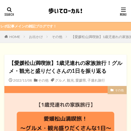
です！
HOME
お出かけ
その他
【愛媛松山満喫旅】1歳児連れの家族
【愛媛松山満喫旅】1歳児連れの家族旅行！グル
メ・観光と盛りだくさんの1日を振り返る
2022/11/08
その他
グルメ
,
観光
,
愛媛県
,
子連れ旅行
その他