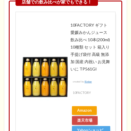
10FACTORY ギフト
愛媛みかんジュース
飲み比べ 10本(200ml)
10種類 セット 箱入り
手提げ袋付 高級 無添
加 国産 内祝い お見舞
いに TP561GI
created by
Rinker
10FACTORY
Amazon
楽天市場
Yahooショッピ