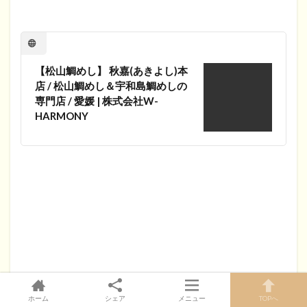
【松山鯛めし】 秋嘉(あきよし)本
店 / 松山鯛めし＆宇和島鯛めしの
専門店 / 愛媛 | 株式会社W-
HARMONY
ホーム
シェア
メニュー
TOPへ