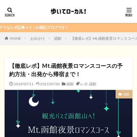
ンの雑記ブログです！
HOME
お出かけ
函館
【徹底レポ】Mt.函館夜景ロマンスコ
【徹底レポ】Mt.函館夜景ロマンスコースの予
約方法・出発から帰宿まで！
2019/07/11
2021/07/30
函館
レポ
,
函館
函館