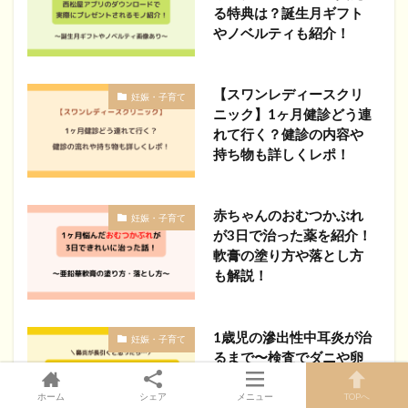
る特典は？誕生月ギフト
やノベルティも紹介！
【スワンレディースクリ
妊娠・子育て
ニック】1ヶ月健診どう連
れて行く？健診の内容や
持ち物も詳しくレポ！
赤ちゃんのおむつかぶれ
妊娠・子育て
が3日で治った薬を紹介！
軟膏の塗り方や落とし方
も解説！
1歳児の滲出性中耳炎が治
妊娠・子育て
るまで〜検査でダニや卵
白のアレルギーも発覚し
た話〜
ホーム
シェア
メニュー
TOPへ