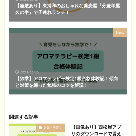
【座敷あり】東浦和のおしゃれな蕎麦屋『分豊年屋
久の半』で子連れランチ！
Next
2021/11/15
【独学】アロマテラピー検定1級合格体験記！傾向
と対策を練った勉強のコツを解説！
関連する記事
【画像あり】西松屋アプ
妊娠・子育て
リのダウンロードで貰え