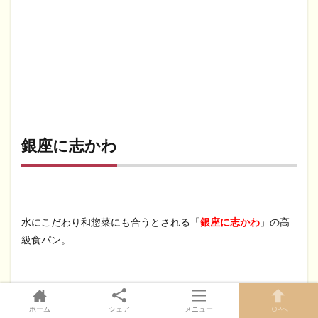
銀座に志かわ
水にこだわり和惣菜にも合うとされる「
銀座に志かわ
」の高
級食パン。
こちらも、
1本（2斤）864円
でした。
ホーム
シェア
メニュー
TOPへ