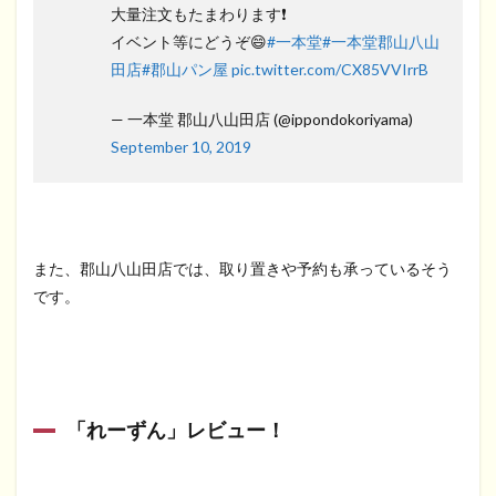
大量注文もたまわります❗️
イベント等にどうぞ😄
#一本堂
#一本堂郡山八山
田店
#郡山パン屋
pic.twitter.com/CX85VVIrrB
— 一本堂 郡山八山田店 (@ippondokoriyama)
September 10, 2019
また、郡山八山田店では、取り置きや予約も承っているそう
です。
「れーずん」レビュー！